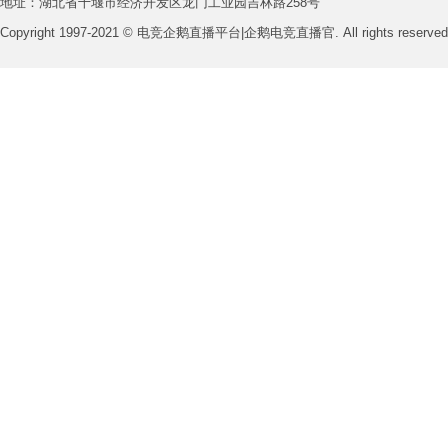
地址：
湖北省十堰市经济开发区龙门工业园吉林路258号
Copyright 1997-2021 ©
电竞企鹅直播平台|企鹅电竞直播官
. All rights reserve